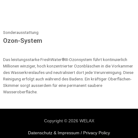
Sonderausstattung
Ozon-System
Das leistungsstarke FreshWater®III-Ozonsystem führt kontinuierlich
Millionen winziger, hoch konzentrierter Ozonbläschen in die Vorkammer
des Wasserkreislaufes und neutralisiert dort jede Verunreinigung. Diese
Reinigung erfolgt auch während des Badens. Ein kräftiger Oberflächen-
Skimmer sorgt ausserdem für eine permanent saubere
Wasseroberfläche.
Copyright © 2026
WELAX
Datenschutz & Impressum / Privacy Policy