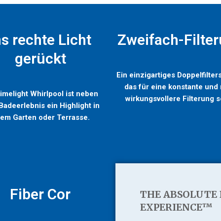
ns rechte Licht
Zweifach-Filte
gerückt
Ein einzigartiges Doppelfilter
das für eine konstante und
imelight Whirlpool ist neben
wirkungsvollere Filterung s
adeerlebnis ein Highlight in
rem Garten oder Terrasse.
Fiber Cor
THE ABSOLUTE 
EXPERIENCE™