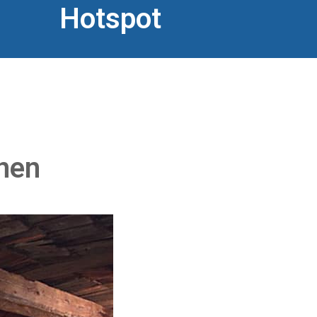
Hotspot
unen