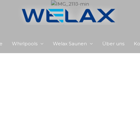
e
Whirlpools
Welax Saunen
Über uns
Ko