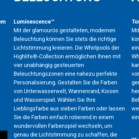
sem
Luminescence™
To
Mit der glamourös gestalteten, modernen
Mit
Beleuchtung können Sie stets die richtige
kö
Lichtstimmung kreieren. Die Whirlpools der
ein
Highlife®-Collection ermöglichen Ihnen mit
Wh
vier unabhängig gesteuerten
ka
Beleuchtungszonen eine nahezu perfekte
vo
Personalisierung. Gestalten Sie die Farben
ge
von Unterwasserwelt, Wannenrand, Kissen
he
und Wasserspiel. Wählen Sie Ihre
Be
Lieblingsfarbe aus sieben Farben oder lassen
we
Sie die Farben einfach rotierend in einem
ein
wundervollen Farbenspiel wechseln, um
genau die Lichtstimmung zu schaffen, die