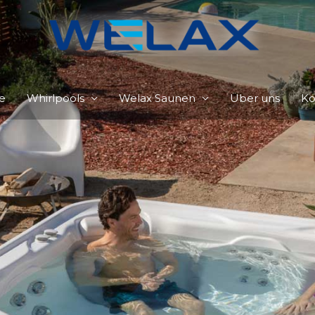
e
Whirlpools
Welax Saunen
Über uns
Ko