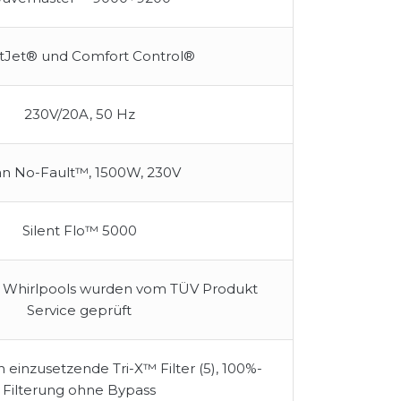
tJet® und Comfort Control®
230V/20A, 50 Hz
an No-Fault™, 1500W, 230V
Silent Flo™ 5000
g Whirlpools wurden vom TÜV Produkt
Service geprüft
einzusetzende Tri-X™ Filter (5), 100%-
Filterung ohne Bypass