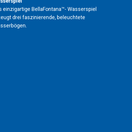
sserspiel
s einzigartige BellaFontana™- Wasserspiel
zeugt drei faszinierende, beleuchtete
sserbögen.