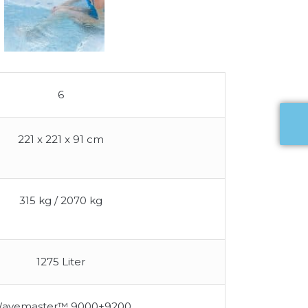
6
221 x 221 x 91 cm
315 kg / 2070 kg
1275 Liter
avemaster™ 9000+9200